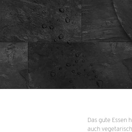
Das gute Essen h
auch vegetarisch