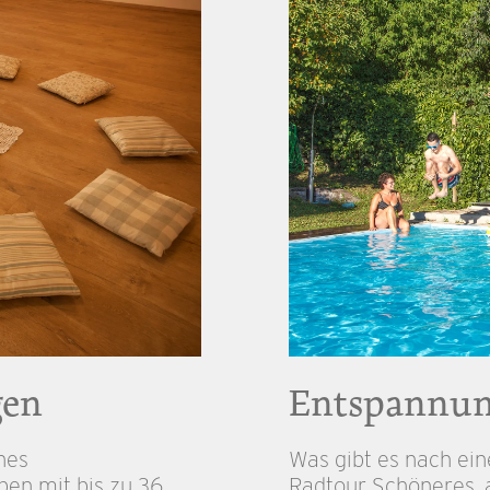
gen
Entspannu
ines
Was gibt es nach ei
en mit bis zu 36
Radtour Schöneres, a