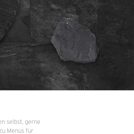
n selbst, gerne
zu Menüs für