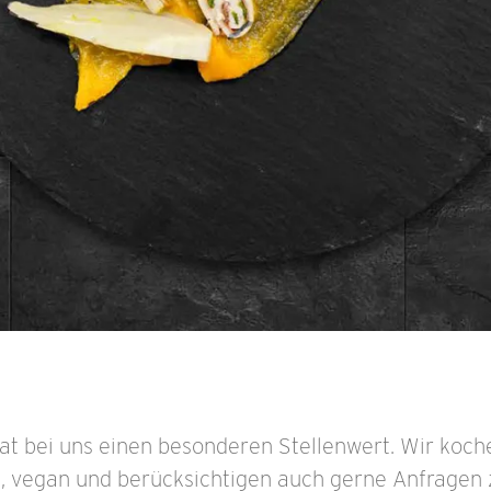
at bei uns einen besonderen Stellenwert. Wir koche
, vegan und berücksichtigen auch gerne Anfragen 