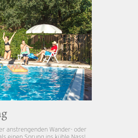
ng
ner anstrengenden Wander- oder
ls einen Sprung ins kühle Nass!