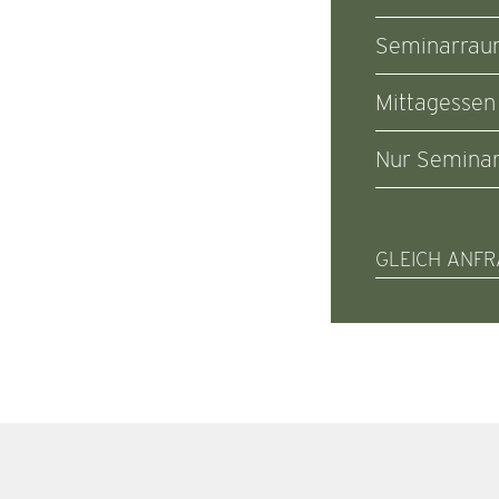
Seminarraum
Mittagessen
Nur Semina
GLEICH ANF