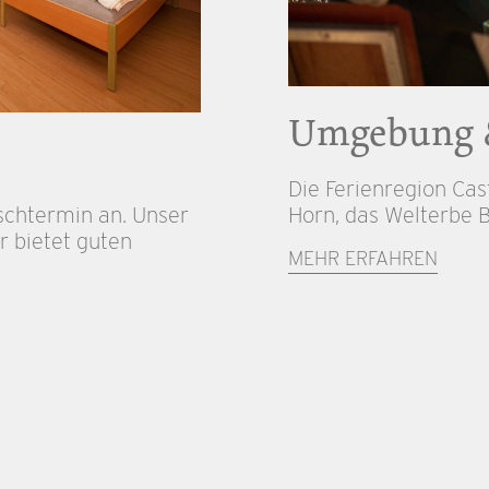
Umgebung 
Die Ferienregion Cas
schtermin an. Unser
Horn, das Welterbe B
r bietet guten
MEHR ERFAHREN