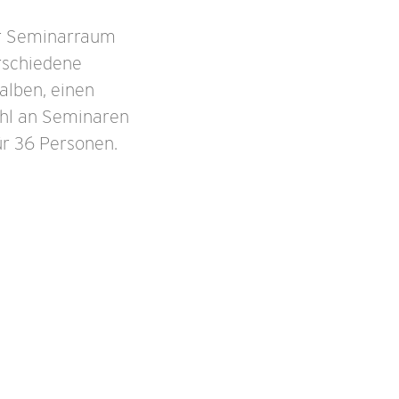
er Seminarraum
rschiedene
alben, einen
ahl an Seminaren
ür 36 Personen.