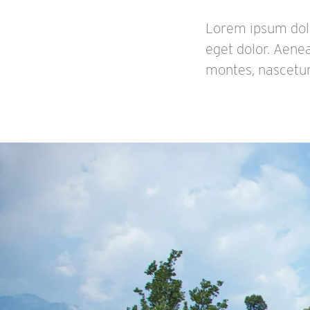
Lorem ipsum dolo
eget dolor. Aene
montes, nascetur