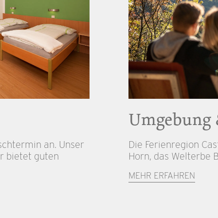
Umgebung 
schtermin an. Unser
Die Ferienregion Cas
r bietet guten
Horn, das Welterbe B
MEHR ERFAHREN