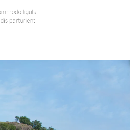
commodo ligula
dis parturient