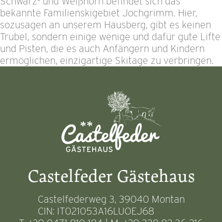
Schwarz- und Weißhorn befindet sich das
bekannte Familienskigebiet Jochgrimm. Hier,
sozusagen an unserem Hausberg, gibt es keinen
Trubel, sondern einige wenige und dafür gute Lifte
und Pisten, die es auch Anfängern und Kindern
ermöglichen, einzigartige Skitage zu verbringen.
Castelfeder Gästehaus
Castelfederweg 3, 39040 Montan
CIN: IT021053A16LUOEJ68