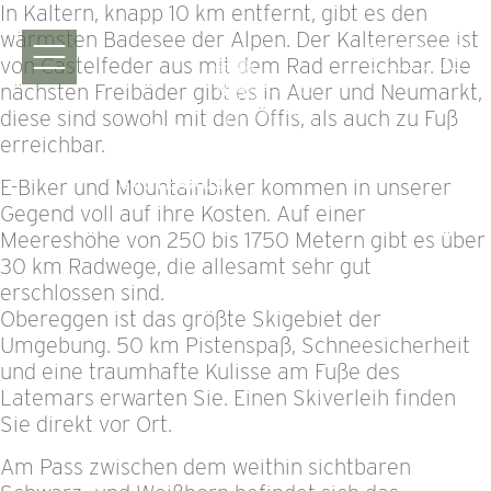
In Kaltern, knapp 10 km entfernt, gibt es den
wärmsten Badesee der Alpen. Der Kalterersee ist
ANFRAGEN
von Castelfeder aus mit dem Rad erreichbar. Die
nächsten Freibäder gibt es in Auer und Neumarkt,
diese sind sowohl mit den Öffis, als auch zu Fuß
erreichbar.
E-Biker und Mountainbiker kommen in unserer
Gegend voll auf ihre Kosten. Auf einer
Meereshöhe von 250 bis 1750 Metern gibt es über
30 km Radwege, die allesamt sehr gut
erschlossen sind.
Obereggen ist das größte Skigebiet der
Umgebung. 50 km Pistenspaß, Schneesicherheit
und eine traumhafte Kulisse am Fuße des
Latemars erwarten Sie. Einen Skiverleih finden
Sie direkt vor Ort.
Am Pass zwischen dem weithin sichtbaren